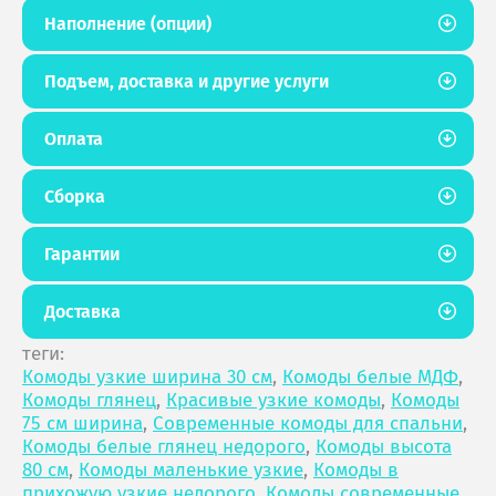
Наполнение (опции)
Подъем, доставка и другие услуги
Оплата
Сборка
Гарантии
Доставка
теги:
Комоды узкие ширина 30 см
,
Комоды белые МДФ
,
Комоды глянец
,
Красивые узкие комоды
,
Комоды
75 см ширина
,
Современные комоды для спальни
,
Комоды белые глянец недорого
,
Комоды высота
80 см
,
Комоды маленькие узкие
,
Комоды в
прихожую узкие недорого
,
Комоды современные