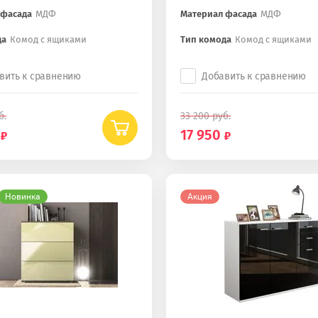
 фасада
МДФ
Материал фасада
МДФ
да
Комод с ящиками
Тип комода
Комод с ящиками
вить к сравнению
Добавить к сравнению
б.
33 200
руб.
17 950
Новинка
Акция