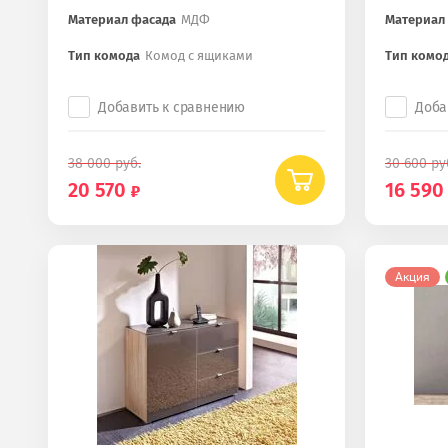
Материал фасада
МДФ
Материал
Тип комода
Комод с ящиками
Тип комо
Добавить к сравнению
Доба
38 000
руб.
30 600
ру
20 570
16 590
Акция