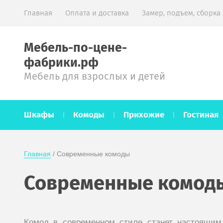
Главная
Оплата и доставка
Замер, подъем, сборка
Мебель-по-цене-
фабрики.рф
Мебель для взрослых и детей
Шкафы
Комоды
Прихожие
Гостиная
Главная
 / Современные комоды
Современные комод
Комод в современном стиле станет настоящим