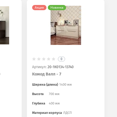
Акция
Новинка
0
Артикул:
20-1К0134-13740
)
Комод Валл - 7
Ширина (длина)
1400 мм
Высота
700 мм
Глубина
400 мм
Материал корпуса
ЛДСП