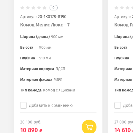
0
Артикул:
20-1К0178-8190
Артикул:
2
Комод Мелис Люкс - 7
Комод Г
Ширина (длина)
900 мм
Ширина (
Высота
900 мм
Высота
Глубина
510 мм
Глубина
Материал корпуса
ЛДСП
Материал
Материал фасада
МДФ
Материал
Тип комода
Комод с ящиками
Тип комо
Добавить к сравнению
Доба
20 100
руб.
27 000
ру
10 890
14 610