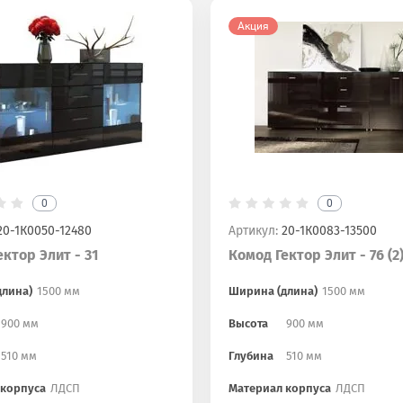
Акция
0
0
0-1К0050-12480
Артикул:
20-1К0083-13500
ктор Элит - 31
Комод Гектор Элит - 76 (2
длина)
1500 мм
Ширина (длина)
1500 мм
900 мм
Высота
900 мм
510 мм
Глубина
510 мм
 корпуса
ЛДСП
Материал корпуса
ЛДСП