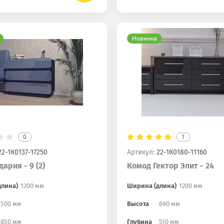
Новинка
0
1
2-1К0137-17250
Артикул:
22-1К0180-11160
ария - 9 (2)
Комод Гектор Элит - 24
длина)
1200 мм
Ширина (длина)
1200 мм
500 мм
Высота
690 мм
850 мм
Глубина
510 мм