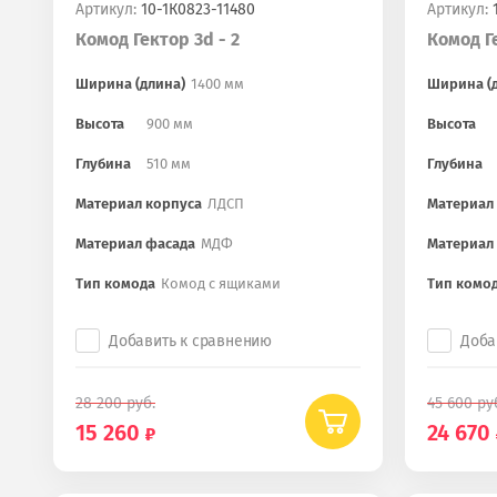
Артикул:
10-1К0823-11480
Артикул:
1
Комод Гектор 3d - 2
Комод Ге
Ширина (длина)
1400 мм
Ширина (
Высота
900 мм
Высота
Глубина
510 мм
Глубина
Материал корпуса
ЛДСП
Материал
Материал фасада
МДФ
Материал
Тип комода
Комод с ящиками
Тип комо
Добавить к сравнению
Доба
28 200
руб.
45 600
ру
15 260
24 670