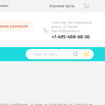
бинет
Корзина пуста
г. Москва, Автозаводская
 своим размерам
улица, 23. Mebel-
fabriki@yandex.ru
+7-495-488-68-30
росто удобным, а еще и красивым и стильным.