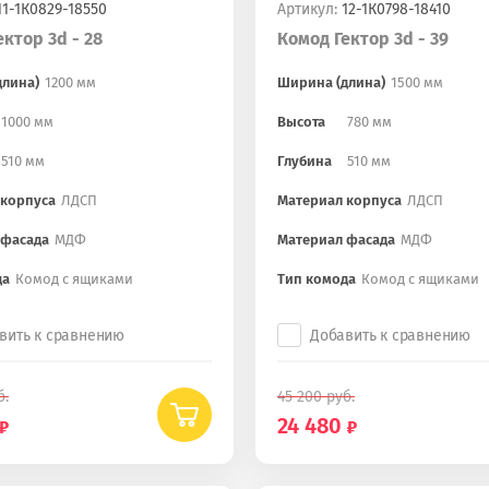
1-1К0829-18550
Артикул:
12-1К0798-18410
ктор 3d - 28
Комод Гектор 3d - 39
длина)
1200 мм
Ширина (длина)
1500 мм
1000 мм
Высота
780 мм
510 мм
Глубина
510 мм
 корпуса
ЛДСП
Материал корпуса
ЛДСП
 фасада
МДФ
Материал фасада
МДФ
да
Комод с ящиками
Тип комода
Комод с ящиками
вить к сравнению
Добавить к сравнению
б.
45 200
руб.
24 480