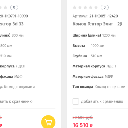
0
0
0-1К0791-10990
Артикул:
21-1К0051-12420
ектор 3d 33
Комод Гектор Элит - 29
длина)
800 мм
Ширина (длина)
1200 мм
800 мм
Высота
1000 мм
510 мм
Глубина
510 мм
 корпуса
ЛДСП
Материал корпуса
ЛДСП
 фасада
МДФ
Материал фасада
МДФ
да
Комод с ящиками
Тип комода
Комод с ящиками
вить к сравнению
Добавить к сравнению
б.
30 500
руб.
16 510