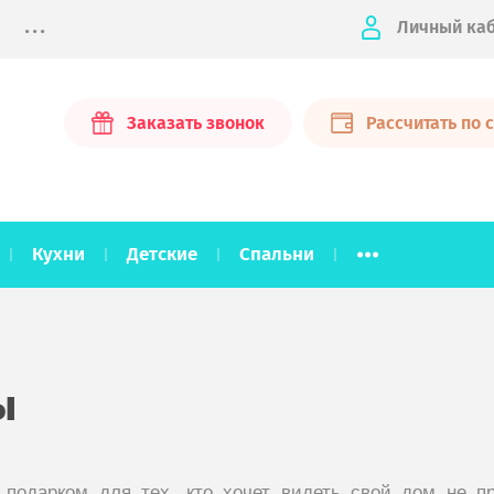
...
Личный ка
Заказать звонок
Рассчитать по
...
Кухни
Детские
Спальни
ы
 подарком для тех, кто хочет видеть свой дом не п