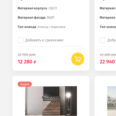
Материал корпуса
ЛДСП
Материал
Материал фасада
МДФ
Материал
Тип комода
Комод с ящиками
Тип комо
Добавить к сравнению
Доба
22 700
руб.
42 400
ру
12 280
22 940
Акция