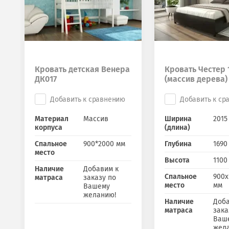
Кровать детская Венера
Кровать Честер 
ДК017
(массив дерева)
Добавить к сравнению
Добавить к ср
Материал
Массив
Ширина
2015
корпуса
(длина)
Спальное
900*2000 мм
Глубина
1690
место
Высота
1100
Наличие
Добавим к
Спальное
900х
матраса
заказу по
место
мм
Вашему
желанию!
Наличие
Доба
матраса
зака
Ваш
жел