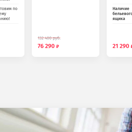
товим по
Наличие
ему
бельевог
анию!
ящика
132 400
руб.
76 290
21 290