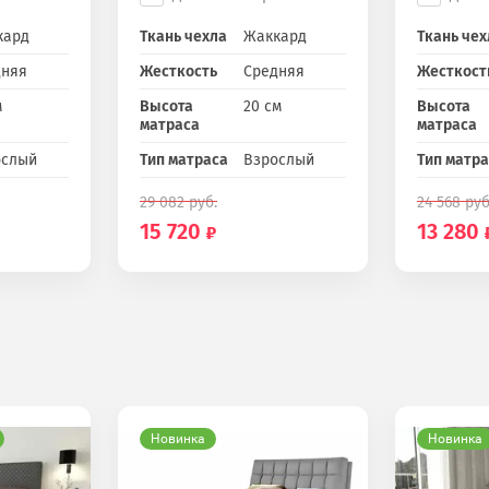
кард
Ткань чехла
Жаккард
Ткань чех
дняя
Жесткость
Средняя
Жесткост
м
Высота
20 см
Высота
матраса
матраса
ослый
Тип матраса
Взрослый
Тип матр
29 082
руб.
24 568
руб
15 720
13 280
Новинка
Новинка