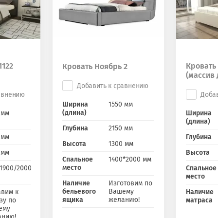
1122
Кровать 
Кровать Ноябрь 2
(массив 
Добавить к сравнению
авнению
Доба
Ширина
1550 мм
(длина)
 мм
Ширина
(длина)
Глубина
2150 мм
 мм
Глубина
Высота
1300 мм
 мм
Высота
Спальное
1400*2000 мм
место
1900/2000
Спальное
место
Наличие
Изготовим по
бельевого
Вашему
вим к
Наличие
ящика
желанию!
зу по
матраса
ему
анию!