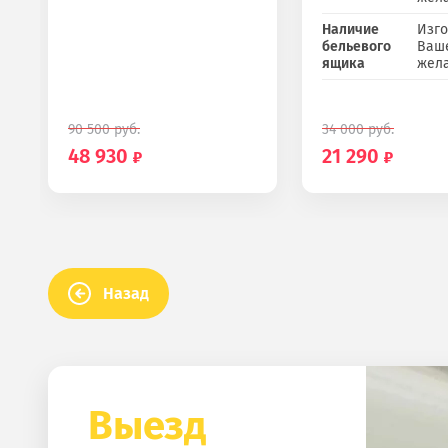
Наличие
Изго
бельевого
Ваш
ящика
жел
90 500
руб.
34 000
руб.
48 930
21 290
Назад
Выезд