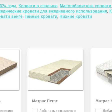
024 года
,
Кровати в спальню
,
Малогабаритные кровати
едические кровати для ежедневного использования
,
К
вати венге
,
Темные кровати
,
Низкие кровати
ь
Матрас Пегас
Матрас 
авнению
Добавить к сравнению
Доба