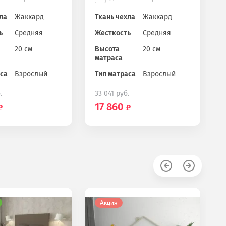
ла
Жаккард
Ткань чехла
Жаккард
ь
Средняя
Жесткость
Средняя
20 см
Высота
20 см
матраса
аса
Взрослый
Тип матраса
Взрослый
.
33 041
руб.
17 860
Акция