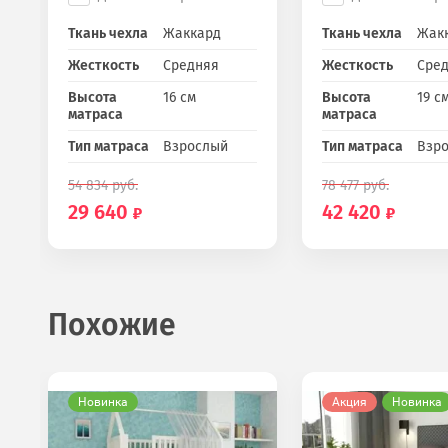
Ткань чехла
Жаккард
Ткань чехла
Жак
Жесткость
Средняя
Жесткость
Сре
Высота
16 см
Высота
19 с
матраса
матраса
Тип матраса
Взрослый
Тип матраса
Взр
54 834
руб.
78 477
руб.
29 640
42 420
Похожие
Новинка
Акция
Новинка