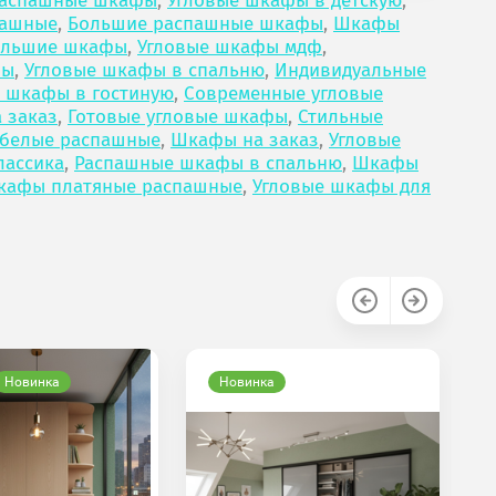
распашные шкафы
,
Угловые шкафы в детскую
,
пашные
,
Большие распашные шкафы
,
Шкафы
ольшие шкафы
,
Угловые шкафы мдф
,
фы
,
Угловые шкафы в спальню
,
Индивидуальные
 шкафы в гостиную
,
Современные угловые
 заказ
,
Готовые угловые шкафы
,
Стильные
белые распашные
,
Шкафы на заказ
,
Угловые
ассика
,
Распашные шкафы в спальню
,
Шкафы
кафы платяные распашные
,
Угловые шкафы для
Новинка
Новинка