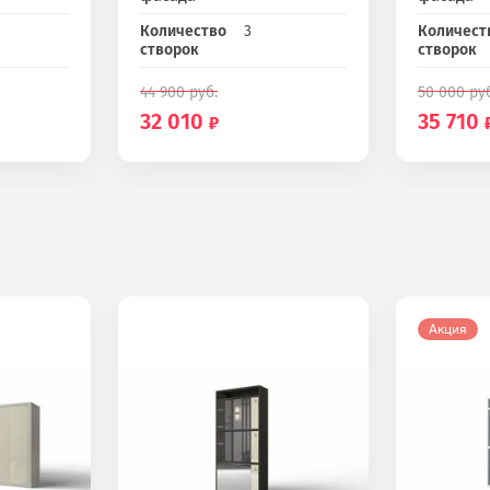
Количество
3
Количест
створок
створок
44 900
руб.
50 000
руб
32 010
35 710
Акция