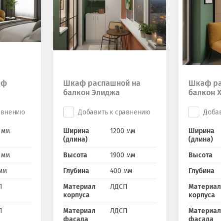
аф
Шкаф распашной на
Шкаф ра
балкон Элиджа
балкон 
авнению
Добавить к сравнению
Доба
 мм
Ширина
1200 мм
Ширина
(длина)
(длина)
 мм
Высота
1900 мм
Высота
мм
Глубина
400 мм
Глубина
П
Материал
ЛДСП
Материал
корпуса
корпуса
П
Материал
ЛДСП
Материал
фасада
фасада