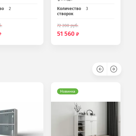
во
2
Количество
3
створок
.
72 200
руб.
51 560
Новинка