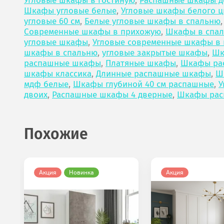
Угловые шкафы в гостиную
,
Распашные шкафы д
Шкафы угловые белые
,
Угловые шкафы белого ц
угловые 60 см
,
Белые угловые шкафы в спальню
Современные шкафы в прихожую
,
Шкафы в спа
угловые шкафы
,
Угловые современные шкафы в 
шкафы в спальню
,
угловые закрытые шкафы
,
Шк
распашные шкафы
,
Платяные шкафы
,
Шкафы ра
шкафы классика
,
Длинные распашные шкафы
,
Ш
мдф белые
,
Шкафы глубиной 40 см распашные
,
У
двоих
,
Распашные шкафы 4 дверные
,
Шкафы рас
Похожие
Акция
Новинка
Акция