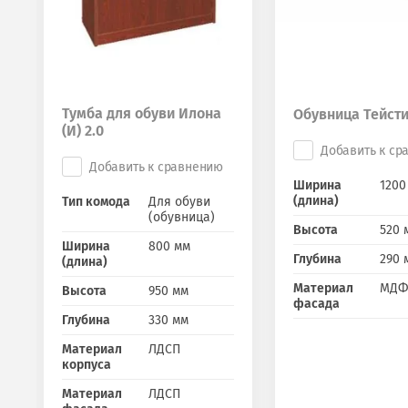
Тумба для обуви Илона
Обувница Тейсти 
(И) 2.0
Добавить к ср
Добавить к сравнению
Ширина
1200
(длина)
Тип комода
Для обуви
(обувница)
Высота
520 
Ширина
800 мм
Глубина
290 
(длина)
Материал
МДФ
Высота
950 мм
фасада
Глубина
330 мм
Материал
ЛДСП
корпуса
Материал
ЛДСП