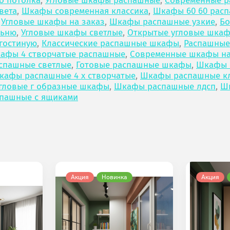
о потолка
,
Угловые шкафы распашные
,
Современные 
вета
,
Шкафы современная классика
,
Шкафы 60 60 рас
,
Угловые шкафы на заказ
,
Шкафы распашные узкие
,
Б
льню
,
Угловые шкафы светлые
,
Открытые угловые шка
гостиную
,
Классические распашные шкафы
,
Распашные
афы 4 створчатые распашные
,
Современные шкафы на
спашные светлые
,
Готовые распашные шкафы
,
Шкафы 
кафы распашные 4 х створчатые
,
Шкафы распашные кл
гловые г образные шкафы
,
Шкафы распашные лдсп
,
Ш
пашные с ящиками
Акция
Новинка
Акция