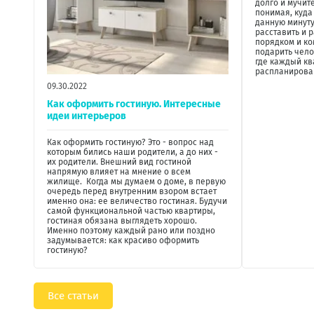
долго и мучит
понимая, куда
данную минуту
расставить и 
порядком и ко
подарить чел
где каждый кв
распланирован
09.30.2022
Как оформить гостиную. Интересные
идеи интерьеров
Как оформить гостиную? Это - вопрос над
которым бились наши родители, а до них -
их родители. Внешний вид гостиной
напрямую влияет на мнение о всем
жилище. Когда мы думаем о доме, в первую
очередь перед внутренним взором встает
именно она: ее величество гостиная. Будучи
самой функциональной частью квартиры,
гостиная обязана выглядеть хорошо.
Именно поэтому каждый рано или поздно
задумывается: как красиво оформить
гостиную?
Все статьи