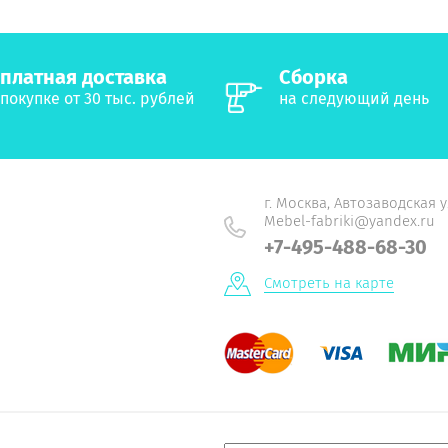
платная доставка
Сборка
покупке от 30 тыс. рублей
на следующий день
г. Москва, Автозаводская у
Mebel-fabriki@yandex.ru
+7-495-488-68-30
Смотреть на карте