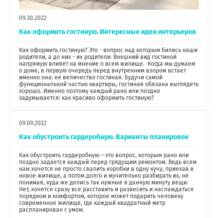
09.30.2022
Как оформить гостиную. Интересные идеи интерьеров
Как оформить гостиную? Это - вопрос над которым бились наши
родители, а до них - их родители. Внешний вид гостиной
напрямую влияет на мнение о всем жилище. Когда мы думаем
о доме, в первую очередь перед внутренним взором встает
именно она: ее величество гостиная. Будучи самой
функциональной частью квартиры, гостиная обязана выглядеть
хорошо. Именно поэтому каждый рано или поздно
задумывается: как красиво оформить гостиную?
09.09.2022
Как обустроить гардеробную. Варианты планировок
Как обустроить гардеробную – это вопрос, которым рано или
поздно задается каждый перед грядущим ремонтом. Ведь всем
нам хочется не просто свалить коробки в одну кучу, приехав в
новое жилище, а потом долго и мучительно разбирать их, не
понимая, куда же делись так нужные в данную минуту вещи.
Нет, хочется сразу все расставить и развесить и наслаждаться
порядком и комфортом, которое может подарить человеку
современное жилище, где каждый квадратный метр
распланирован с умом.