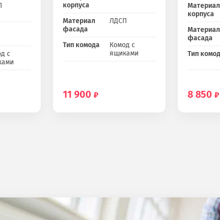
корпуса
П
Материал
корпуса
Материал
ЛДСП
фасада
Материал
фасада
Тип комода
Комод с
ящиками
д с
Тип комо
ками
11 900
8 850