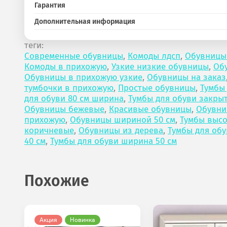
Гарантия
Дополнительная информация
теги:
Современные обувницы
,
Комоды лдсп
,
Обувницы
Комоды в прихожую
,
Узкие низкие обувницы
,
Об
Обувницы в прихожую узкие
,
Обувницы на заказ
тумбочки в прихожую
,
Простые обувницы
,
Тумбы
для обуви 80 см ширина
,
Тумбы для обуви закры
Обувницы бежевые
,
Красивые обувницы
,
Обувни
прихожую
,
Обувницы шириной 50 см
,
Тумбы выс
коричневые
,
Обувницы из дерева
,
Тумбы для обу
40 см
,
Тумбы для обуви ширина 50 см
Похожие
Акция
Новинка