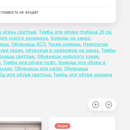
стоимость не входит
 ясень светлые
,
Тумбы для обуви глубина 20 см
,
для узкого коридора
,
Комоды на заказ
,
ницы
,
Обувницы ДСП
,
Узкие комоды
,
Недорогие
уви узкие
,
обувница в прихожую на заказ
,
Тумбы
вницы светлые
,
Обувницы недорого узкие
,
ы
,
Тумбы для обуви лофт
,
Комоды для обуви в
изкие
,
Обувницы для сапог
,
Обувницы
бы для обуви светлые
,
Тумбы для обуви ширина
Акция