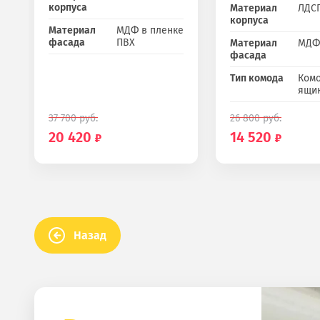
корпуса
Материал
ЛДС
корпуса
Материал
МДФ в пленке
фасада
ПВХ
Материал
МДФ
фасада
Тип комода
Комо
ящи
37 700
руб.
26 800
руб.
20 420
14 520
Назад