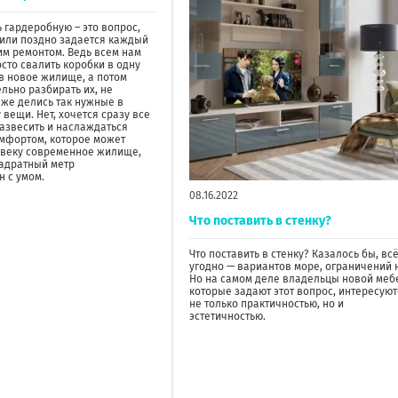
ь гардеробную – это вопрос,
или поздно задается каждый
м ремонтом. Ведь всем нам
осто свалить коробки в одну
 в новое жилище, а потом
ельно разбирать их, не
 же делись так нужные в
 вещи. Нет, хочется сразу все
развесить и наслаждаться
мфортом, которое может
овеку современное жилище,
адратный метр
 с умом.
08.16.2022
Что поставить в стенку?
Что поставить в стенку? Казалось бы, всё
угодно — вариантов море, ограничений н
Но на самом деле владельцы новой меб
которые задают этот вопрос, интересуют
не только практичностью, но и
эстетичностью.