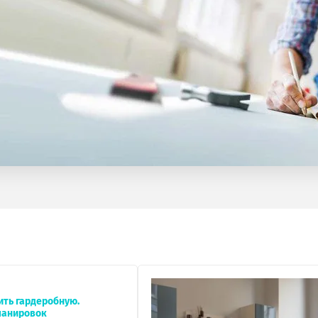
ить гардеробную.
ланировок