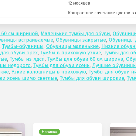
12 месяцев
Контрастное сочетание цветов в 
 60 см шириной
,
Маленькие тумбы для обуви
,
Обувницы
увницы встраиваемые
,
Обувницы закрытые
,
Обувницы 
,
Тумбы-обувницы
,
Обувницы маленькие
,
Низкие обув
 для обуви орех
,
Тумбы в прихожую узкие
,
Тумбы для об
тые
,
Тумбы из лдсп
,
Тумбы для обуви 60 см ширина
,
Обу
цы недорого
,
Тумбы для обуви ясень
,
Лучшие обувниц
окие
,
Узкие калошницы в прихожую
,
Тумбы для обуви н
ви ясень шимо светлые
,
Тумбы для обуви широкие
,
Тум
Новинка