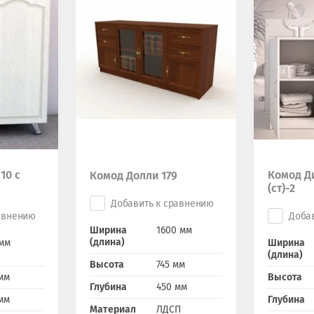
10 с
Комод Д
Комод Долли 179
(ст)-2
Добавить к сравнению
авнению
Доба
Ширина
1600 мм
(длина)
мм
Ширина
(длина)
Высота
745 мм
мм
Высота
Глубина
450 мм
мм
Глубина
Материал
ЛДСП