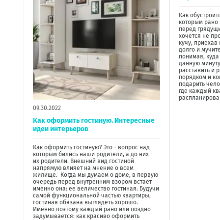
Как обустроит
которым рано 
перед грядущи
хочется не пр
кучу, приехав
долго и мучит
понимая, куда
данную минуту
расставить и 
порядком и ко
подарить чел
где каждый кв
распланирован
09.30.2022
Как оформить гостиную. Интересные
идеи интерьеров
Как оформить гостиную? Это - вопрос над
которым бились наши родители, а до них -
их родители. Внешний вид гостиной
напрямую влияет на мнение о всем
жилище. Когда мы думаем о доме, в первую
очередь перед внутренним взором встает
именно она: ее величество гостиная. Будучи
самой функциональной частью квартиры,
гостиная обязана выглядеть хорошо.
Именно поэтому каждый рано или поздно
задумывается: как красиво оформить