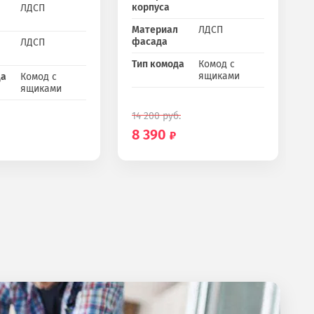
корпуса
ЛДСП
Материал
ЛДСП
фасада
ЛДСП
Тип комода
Комод с
ящиками
да
Комод с
ящиками
14 200
руб.
8 390