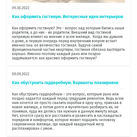
09.30.2022
Как оформить гостиную. Интересные идеи интерьеров
Как оформить гостиную? Это - вопрос над которым бились наши
родители, а до них - их родители. Внешний вид гостиной
напрямую влияет на мнение о всем жилище. Когда мы думаем
о доме, в первую очередь перед внутренним взором встает
именно она: ее величество гостиная. Будучи самой
функциональной частью квартиры, гостиная обязана выглядеть
хорошо. Именно поэтому каждый рано или поздно
задумывается: как красиво оформить гостиную?
09.09.2022
Как обустроить гардеробную. Варианты планировок
Как обустроить гардеробную – это вопрос, которым рано или
поздно задается каждый перед грядущим ремонтом. Ведь всем
нам хочется не просто свалить коробки в одну кучу, приехав в
новое жилище, а потом долго и мучительно разбирать их, не
понимая, куда же делись так нужные в данную минуту вещи.
Нет, хочется сразу все расставить и развесить и наслаждаться
порядком и комфортом, которое может подарить человеку
современное жилище, где каждый квадратный метр
распланирован с умом.