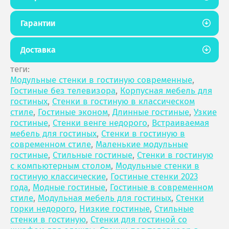
Гарантии
Доставка
теги:
Модульные стенки в гостиную современные
,
Гостиные без телевизора
,
Корпусная мебель для
гостиных
,
Стенки в гостиную в классическом
стиле
,
Гостиные эконом
,
Длинные гостиные
,
Узкие
гостиные
,
Стенки венге недорого
,
Встраиваемая
мебель для гостиных
,
Стенки в гостиную в
современном стиле
,
Маленькие модульные
гостиные
,
Стильные гостиные
,
Стенки в гостиную
с компьютерным столом
,
Модульные стенки в
гостиную классические
,
Гостиные стенки 2023
года
,
Модные гостиные
,
Гостиные в современном
стиле
,
Модульная мебель для гостиных
,
Стенки
горки недорого
,
Низкие гостиные
,
Стильные
стенки в гостиную
,
Стенки для гостиной со