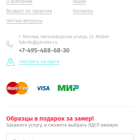
О компании
Акции
Возврат по гарантии
Контакты
Частые вопросы
г. Москва, Автозаводская улица, 23. Mebel-
fabriki@yandex.ru
+7-495-488-68-30
Смотреть на карте
Образцы в подарок за замер!
Закажите услугу, и сможете выбрать ЛДСП вживую