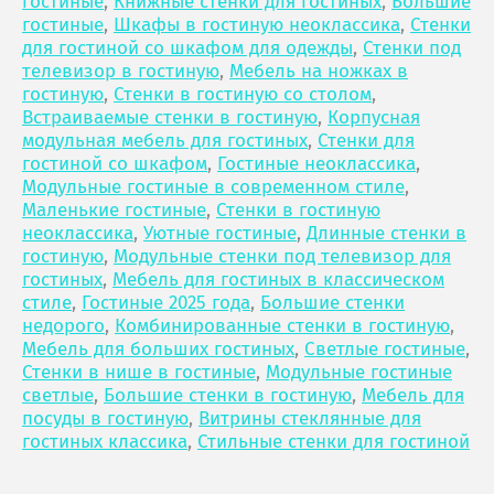
гостиные
,
Книжные стенки для гостиных
,
Большие
гостиные
,
Шкафы в гостиную неоклассика
,
Стенки
для гостиной со шкафом для одежды
,
Стенки под
телевизор в гостиную
,
Мебель на ножках в
гостиную
,
Стенки в гостиную со столом
,
Встраиваемые стенки в гостиную
,
Корпусная
модульная мебель для гостиных
,
Стенки для
гостиной со шкафом
,
Гостиные неоклассика
,
Модульные гостиные в современном стиле
,
Маленькие гостиные
,
Стенки в гостиную
неоклассика
,
Уютные гостиные
,
Длинные стенки в
гостиную
,
Модульные стенки под телевизор для
гостиных
,
Мебель для гостиных в классическом
стиле
,
Гостиные 2025 года
,
Большие стенки
недорого
,
Комбинированные стенки в гостиную
,
Мебель для больших гостиных
,
Светлые гостиные
,
Стенки в нише в гостиные
,
Модульные гостиные
светлые
,
Большие стенки в гостиную
,
Мебель для
посуды в гостиную
,
Витрины стеклянные для
гостиных классика
,
Стильные стенки для гостиной