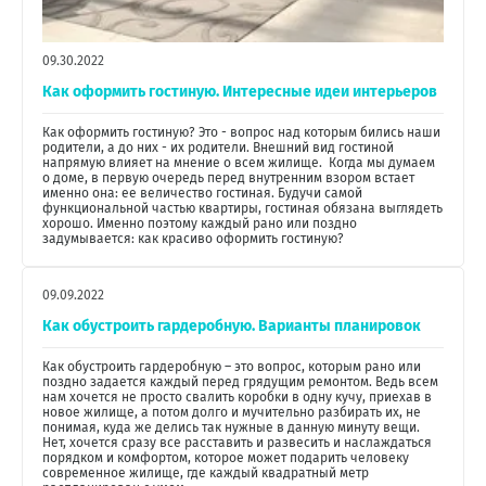
09.30.2022
Как оформить гостиную. Интересные идеи интерьеров
Как оформить гостиную? Это - вопрос над которым бились наши
родители, а до них - их родители. Внешний вид гостиной
напрямую влияет на мнение о всем жилище. Когда мы думаем
о доме, в первую очередь перед внутренним взором встает
именно она: ее величество гостиная. Будучи самой
функциональной частью квартиры, гостиная обязана выглядеть
хорошо. Именно поэтому каждый рано или поздно
задумывается: как красиво оформить гостиную?
09.09.2022
Как обустроить гардеробную. Варианты планировок
Как обустроить гардеробную – это вопрос, которым рано или
поздно задается каждый перед грядущим ремонтом. Ведь всем
нам хочется не просто свалить коробки в одну кучу, приехав в
новое жилище, а потом долго и мучительно разбирать их, не
понимая, куда же делись так нужные в данную минуту вещи.
Нет, хочется сразу все расставить и развесить и наслаждаться
порядком и комфортом, которое может подарить человеку
современное жилище, где каждый квадратный метр