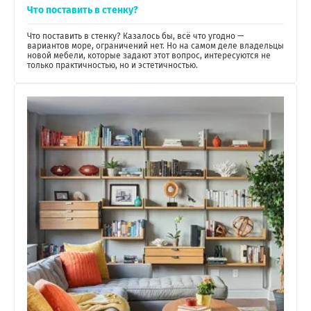
Что поставить в стенку?
Что поставить в стенку? Казалось бы, всё что угодно —
вариантов море, ограничений нет. Но на самом деле владельцы
новой мебели, которые задают этот вопрос, интересуются не
только практичностью, но и эстетичностью.