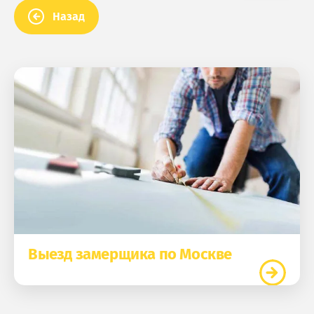
Назад
Выезд замерщика по Москве