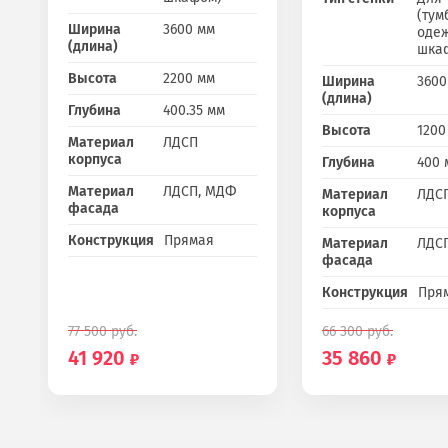
(тум
Ширина
3600 мм
одеж
(длина)
шка
Высота
2200 мм
Ширина
3600
(длина)
Глубина
400.35 мм
Высота
1200
Материал
ЛДСП
корпуса
Глубина
400 
Материал
ЛДСП, МДФ
Материал
ЛДС
фасада
корпуса
Конструкция
Прямая
Материал
ЛДС
фасада
Конструкция
Пря
77 500
руб.
66 300
руб.
41 920
35 860