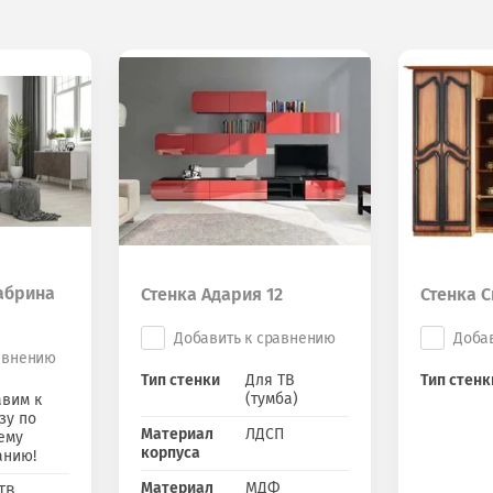
абрина
Стенка Адария 12
Стенка 
Добавить к сравнению
Доба
авнению
Тип стенки
Для ТВ
Тип стенк
(тумба)
вим к
зу по
Материал
ЛДСП
ему
корпуса
анию!
Материал
МДФ
ТВ