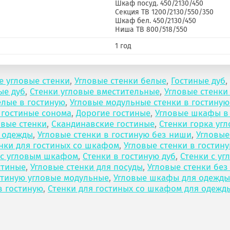
Шкаф посуд. 450/2130/450
Секция ТВ 1200/2130/550/350
Шкаф бел. 450/2130/450
Ниша ТВ 800/518/550
1 год
е угловые стенки
,
Угловые стенки белые
,
Гостиные дуб
,
ые дуб
,
Стенки угловые вместительные
,
Угловые стенки
елые в гостиную
,
Угловые модульные стенки в гостину
 гостиные сонома
,
Дорогие гостиные
,
Угловые шкафы в
овые стенки
,
Скандинавские гостиные
,
Стенки горка уг
 одежды
,
Угловые стенки в гостиную без ниши
,
Угловые
нки для гостиных со шкафом
,
Угловые стенки в гостин
 с угловым шкафом
,
Стенки в гостиную дуб
,
Стенки с у
стиные
,
Угловые стенки для посуды
,
Угловые стенки без
стиную угловые модульные
,
Угловые шкафы для одежды
в гостиную
,
Стенки для гостиных со шкафом для одежд