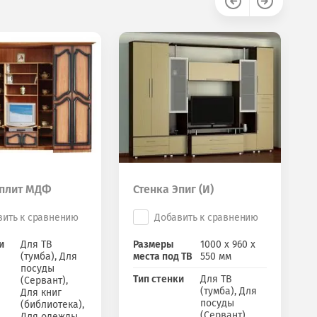
Сплит МДФ
Стенка Эпиг (И)
вить к сравнению
Добавить к сравнению
и
Для ТВ
Размеры
1000 х 960 х
(тумба), Для
места под ТВ
550 мм
посуды
Тип стенки
Для ТВ
(Сервант),
(тумба), Для
Для книг
посуды
(библиотека),
(Сервант),
Для одежды