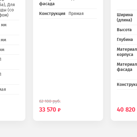
фасада
ба), Для
ды (со
Конструкция
Прямая
Ширина
фом)
(длина)
 мм
Высота
Глубина
 мм
Материал
мм
корпуса
П
Материал
фасада
П
Конструк
мая
62 100
руб.
33 570
40 820