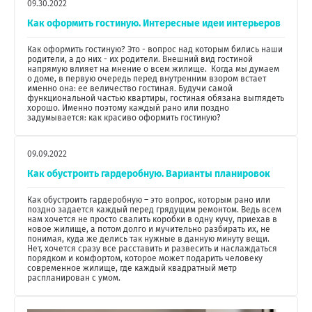
09.30.2022
Как оформить гостиную. Интересные идеи интерьеров
Как оформить гостиную? Это - вопрос над которым бились наши
родители, а до них - их родители. Внешний вид гостиной
напрямую влияет на мнение о всем жилище. Когда мы думаем
о доме, в первую очередь перед внутренним взором встает
именно она: ее величество гостиная. Будучи самой
функциональной частью квартиры, гостиная обязана выглядеть
хорошо. Именно поэтому каждый рано или поздно
задумывается: как красиво оформить гостиную?
09.09.2022
Как обустроить гардеробную. Варианты планировок
Как обустроить гардеробную – это вопрос, которым рано или
поздно задается каждый перед грядущим ремонтом. Ведь всем
нам хочется не просто свалить коробки в одну кучу, приехав в
новое жилище, а потом долго и мучительно разбирать их, не
понимая, куда же делись так нужные в данную минуту вещи.
Нет, хочется сразу все расставить и развесить и наслаждаться
порядком и комфортом, которое может подарить человеку
современное жилище, где каждый квадратный метр
распланирован с умом.