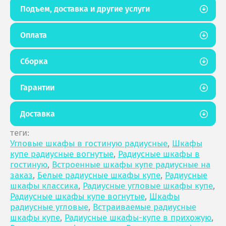
Подъем, доставка и другие услуги
Оплата
Сборка
Гарантии
Доставка
теги:
Угловые шкафы в гостиную радиусные
,
Шкафы
купе радиусные вогнутые
,
Радиусные шкафы в
гостиную
,
Встроенные шкафы купе радиусные на
заказ
,
Белые радиусные шкафы купе
,
Радиусные
шкафы классика
,
Радиусные угловые шкафы купе
,
Радиусные шкафы купе вогнутые
,
Шкафы
радиусные угловые
,
Встраиваемые радиусные
шкафы купе
,
Радиусные шкафы-купе в прихожую
,