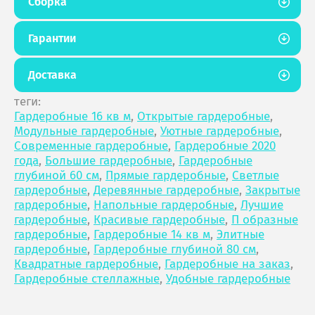
Сборка
Гарантии
Доставка
теги:
Гардеробные 16 кв м
,
Открытые гардеробные
,
Модульные гардеробные
,
Уютные гардеробные
,
Современные гардеробные
,
Гардеробные 2020
года
,
Большие гардеробные
,
Гардеробные
глубиной 60 см
,
Прямые гардеробные
,
Светлые
гардеробные
,
Деревянные гардеробные
,
Закрытые
гардеробные
,
Напольные гардеробные
,
Лучшие
гардеробные
,
Красивые гардеробные
,
П образные
гардеробные
,
Гардеробные 14 кв м
,
Элитные
гардеробные
,
Гардеробные глубиной 80 см
,
Квадратные гардеробные
,
Гардеробные на заказ
,
Гардеробные стеллажные
,
Удобные гардеробные