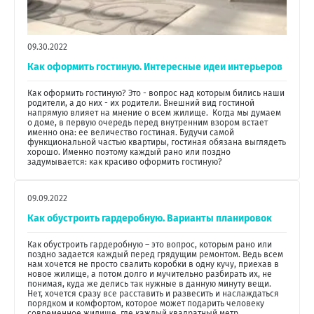
09.30.2022
Как оформить гостиную. Интересные идеи интерьеров
Как оформить гостиную? Это - вопрос над которым бились наши
родители, а до них - их родители. Внешний вид гостиной
напрямую влияет на мнение о всем жилище. Когда мы думаем
о доме, в первую очередь перед внутренним взором встает
именно она: ее величество гостиная. Будучи самой
функциональной частью квартиры, гостиная обязана выглядеть
хорошо. Именно поэтому каждый рано или поздно
задумывается: как красиво оформить гостиную?
09.09.2022
Как обустроить гардеробную. Варианты планировок
Как обустроить гардеробную – это вопрос, которым рано или
поздно задается каждый перед грядущим ремонтом. Ведь всем
нам хочется не просто свалить коробки в одну кучу, приехав в
новое жилище, а потом долго и мучительно разбирать их, не
понимая, куда же делись так нужные в данную минуту вещи.
Нет, хочется сразу все расставить и развесить и наслаждаться
порядком и комфортом, которое может подарить человеку
современное жилище, где каждый квадратный метр