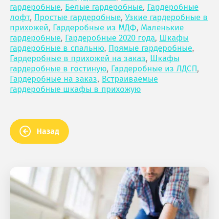
гардеробные
,
Белые гардеробные
,
Гардеробные
лофт
,
Простые гардеробные
,
Узкие гардеробные в
прихожей
,
Гардеробные из МДФ
,
Маленькие
гардеробные
,
Гардеробные 2020 года
,
Шкафы
гардеробные в спальню
,
Прямые гардеробные
,
Гардеробные в прихожей на заказ
,
Шкафы
гардеробные в гостиную
,
Гардеробные из ЛДСП
,
Гардеробные на заказ
,
Встраиваемые
гардеробные шкафы в прихожую
Назад